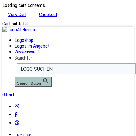
Loading cart contents...
View Cart
Checkout
Cart subtotal:
…
Logoshop
Logos im Angebot
Wissenswert
Search for:
Search Button
0
Cart
Merkliste