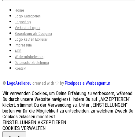
Home
Logo Kategorien
Logoshop
Verkaufte Logos
Bewerbung als Designer
Logo kaufen Exklusiv
Impressum
AGB
Widerrufsbelehrung
Datenschutzbelehrung
Kontakt
©
LogoAtelier.eu
created with ♡ by
Pixelpoesie Werbeagentur
Wir verwenden Cookies, um Deine Erfahrung zu verbessern, während
Du durch unsere Website navigierst. Indem Du auf „AKZEPTIEREN“
klickst, stimmst Du der Verwendung zu. Unter „EINSTELLUNGEN“
bieten wir Dir die Möglichkeit zu entscheiden, zu welchem Zweck Du
Cookies zulassen möchtest.
EINSTELLUNGEN
AKZEPTIEREN
COOKIES VERWALTEN