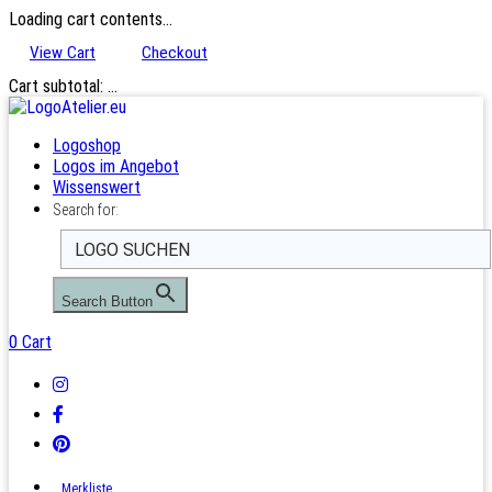
Loading cart contents...
View Cart
Checkout
Cart subtotal:
…
Logoshop
Logos im Angebot
Wissenswert
Search for:
Search Button
0
Cart
Merkliste