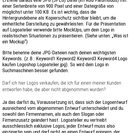
Erstelle daraus eine JPG (JPEG) Datei (im RGB Farbmodus) mit
einer
Seitenbreite von 900 Pixel
und einer Dateigröße von
möglichst unter 100 KB
. Es ist wichtig, dass die
Hintergrundebene als Kopierschutz sichtbar bleibt, um die
einheitliche Darstellung zu gewährleisten. Für die Präsentation
auf Logoatelier verwende bitte MockUps, um dein Logo in
realistischen Situationen zu präsentieren. (Siehe unten: „Was ist
ein Mockup“)
Bitte benenne deine JPG-Dateien nach deinen wichtigsten
Keywords. (z.B.: Keyword1 Keyword2 Keyword3 Keyword4 Logo
kaufen Logoshop Logoatelier.jpg). So wird dein Logo in
Suchmaschinen besser gefunden.
Darf ich hier Logos verkaufen, die ich für einen meiner Kunden
entworfen habe, die aber nicht abgenommen wurden?
Ja das darfst du, Voraussetzung ist, dass sich der Logoentwurf
ausreichend
vom
abgenommen Entwurf unterscheidet
und du
sowohl den Firmennamen, als auch den Slogan oder
Firmenzusatz geändert hast. Logoatelier.eu vertreibt
ausschliesslich
exklusive Logos
, jeder Entwurf muss also
einzigartig
sein und darf nicht an einen Entwurf erinnern, der