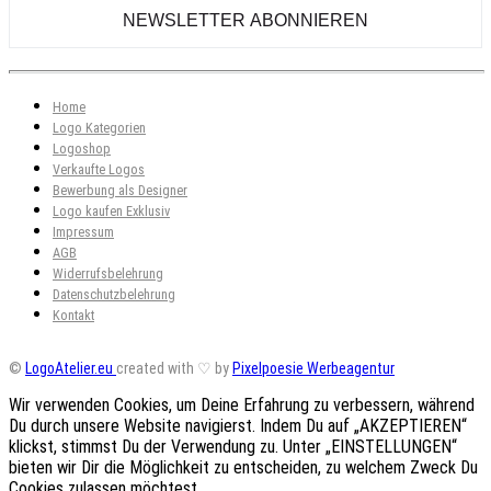
Home
Logo Kategorien
Logoshop
Verkaufte Logos
Bewerbung als Designer
Logo kaufen Exklusiv
Impressum
AGB
Widerrufsbelehrung
Datenschutzbelehrung
Kontakt
©
LogoAtelier.eu
created with ♡ by
Pixelpoesie Werbeagentur
Wir verwenden Cookies, um Deine Erfahrung zu verbessern, während
Du durch unsere Website navigierst. Indem Du auf „AKZEPTIEREN“
klickst, stimmst Du der Verwendung zu. Unter „EINSTELLUNGEN“
bieten wir Dir die Möglichkeit zu entscheiden, zu welchem Zweck Du
Cookies zulassen möchtest.