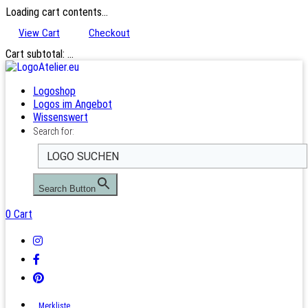
Loading cart contents...
View Cart
Checkout
Cart subtotal:
…
Logoshop
Logos im Angebot
Wissenswert
Search for:
Search Button
0
Cart
Merkliste