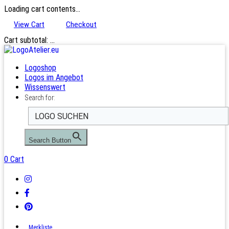
Loading cart contents...
View Cart
Checkout
Cart subtotal:
…
Logoshop
Logos im Angebot
Wissenswert
Search for:
Search Button
0
Cart
Merkliste