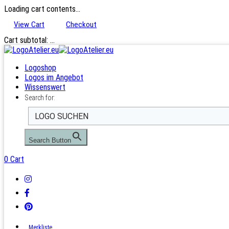
Loading cart contents...
View Cart
Checkout
Cart subtotal:
…
Logoshop
Logos im Angebot
Wissenswert
Search for:
Search Button
0
Cart
Merkliste