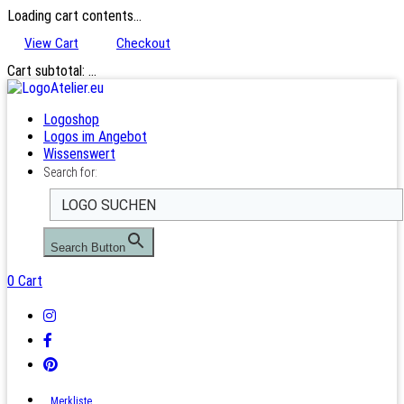
Loading cart contents...
View Cart
Checkout
Cart subtotal:
…
Logoshop
Logos im Angebot
Wissenswert
Search for:
Search Button
0
Cart
Merkliste