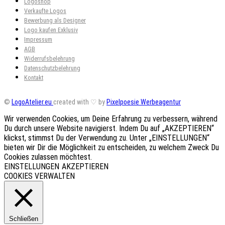
Logoshop
Verkaufte Logos
Bewerbung als Designer
Logo kaufen Exklusiv
Impressum
AGB
Widerrufsbelehrung
Datenschutzbelehrung
Kontakt
©
LogoAtelier.eu
created with ♡ by
Pixelpoesie Werbeagentur
Wir verwenden Cookies, um Deine Erfahrung zu verbessern, während
Du durch unsere Website navigierst. Indem Du auf „AKZEPTIEREN“
klickst, stimmst Du der Verwendung zu. Unter „EINSTELLUNGEN“
bieten wir Dir die Möglichkeit zu entscheiden, zu welchem Zweck Du
Cookies zulassen möchtest.
EINSTELLUNGEN
AKZEPTIEREN
COOKIES VERWALTEN
Schließen