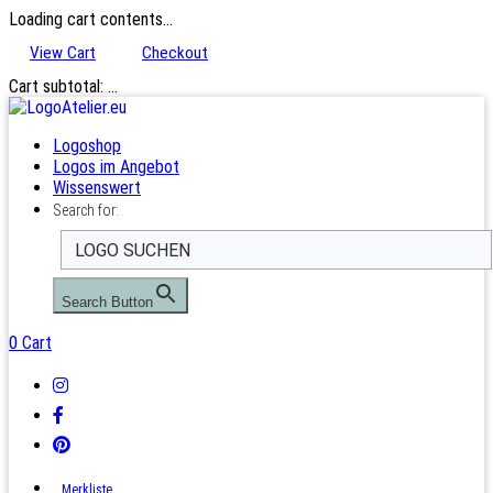
Loading cart contents...
View Cart
Checkout
Cart subtotal:
…
Logoshop
Logos im Angebot
Wissenswert
Search for:
Search Button
0
Cart
Merkliste