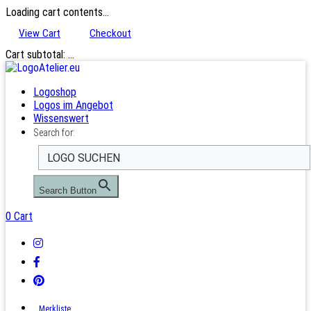
Loading cart contents...
View Cart
Checkout
Cart subtotal:
…
Logoshop
Logos im Angebot
Wissenswert
Search for:
Search Button
0
Cart
Merkliste