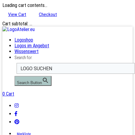
Loading cart contents...
View Cart
Checkout
Cart subtotal:
…
Logoshop
Logos im Angebot
Wissenswert
Search for:
Search Button
0
Cart
Merkliste