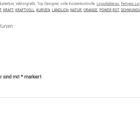
lierbar, Vektorgrafik, Top Designer, volle Kostenkontrolle.
LogoAtelier.eu
,
Fertiges Lo
T
,
KRAFT
,
KRAFTVOLL
,
KURVEN
,
LÄNDLICH
,
NATUR
,
ORANGE
,
POWER
,
ROT
,
SCHWUNGV
Kurven
er sind mit
*
markiert