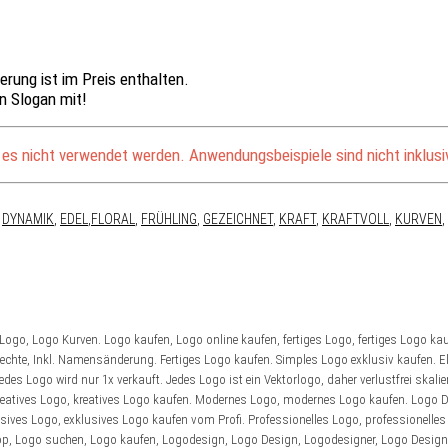
erung ist im Preis enthalten.
n Slogan mit!
 es nicht verwendet werden. Anwendungsbeispiele sind nicht inklusi
,
DYNAMIK
,
EDEL
,
FLORAL
,
FRÜHLING
,
GEZEICHNET
,
KRAFT
,
KRAFTVOLL
,
KURVEN
,
ogo, Logo Kurven. Logo kaufen, Logo online kaufen, fertiges Logo, fertiges Logo kau
echte, Inkl. Namensänderung. Fertiges Logo kaufen. Simples Logo exklusiv kaufen. E
Logo wird nur 1x verkauft. Jedes Logo ist ein Vektorlogo, daher verlustfrei skalierb
reatives Logo, kreatives Logo kaufen. Modernes Logo, modernes Logo kaufen. Logo De
sives Logo, exklusives Logo kaufen vom Profi. Professionelles Logo, professionell
, Logo suchen, Logo kaufen, Logodesign, Logo Design, Logodesigner, Logo Designe