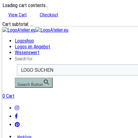
Loading cart contents...
View Cart
Checkout
Cart subtotal:
…
Logoshop
Logos im Angebot
Wissenswert
Search for:
Search Button
0
Cart
Merkliste