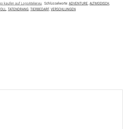
go kaufen auf LogoAtelier.eu
.
Schlüsselworte:
ADVENTURE
,
ALTMODISCH
,
OLL
,
TATENDRANG
,
TIERBEDARF
,
VERSCHLUNGEN