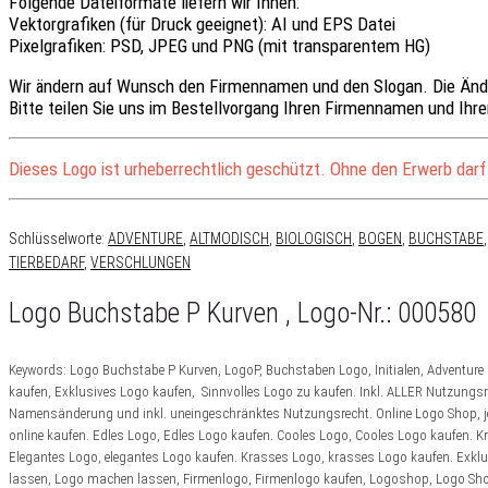
Folgende Dateiformate liefern wir Ihnen:
Vektorgrafiken (für Druck geeignet):
AI
und
EPS
Datei
Pixelgrafiken:
PSD
,
JPEG
und
PNG
(mit transparentem HG)
Wir ändern auf Wunsch den Firmennamen und den Slogan.
Die Änd
Bitte teilen Sie uns im Bestellvorgang
Ihren Firmennamen
und Ihre
Dieses Logo ist urheberrechtlich geschützt. Ohne den Erwerb darf
Schlüsselworte:
ADVENTURE
,
ALTMODISCH
,
BIOLOGISCH
,
BOGEN
,
BUCHSTABE
TIERBEDARF
,
VERSCHLUNGEN
Logo Buchstabe P Kurven , Logo-Nr.: 000580
Keywords: Logo Buchstabe P Kurven, LogoP, Buchstaben Logo, Initialen, Adventure L
kaufen, Exklusives Logo kaufen, Sinnvolles Logo zu kaufen. Inkl. ALLER Nutzungsr
Namensänderung und inkl. uneingeschränktes Nutzungsrecht. Online Logo Shop, jedes 
online kaufen. Edles Logo, Edles Logo kaufen. Cooles Logo, Cooles Logo kaufen. K
Elegantes Logo, elegantes Logo kaufen. Krasses Logo, krasses Logo kaufen. Exklu
lassen, Logo machen lassen, Firmenlogo, Firmenlogo kaufen, Logoshop, Logo Shop