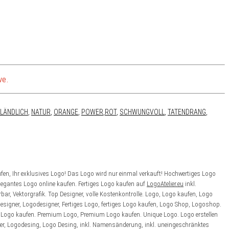
ve.
LÄNDLICH
,
NATUR
,
ORANGE
,
POWER
,
ROT
,
SCHWUNGVOLL
,
TATENDRANG
,
fen, Ihr exklusives Logo! Das Logo wird nur einmal verkauft! Hochwertiges Logo
legantes Logo online kaufen. Fertiges Logo kaufen auf
LogoAtelier.eu
inkl.
ar, Vektorgrafik. Top Designer, volle Kostenkontrolle.
Logo, Logo kaufen, Logo
signer, Logodesigner, Fertiges Logo, fertiges Logo kaufen, Logo Shop, Logoshop.
es Logo kaufen. Premium Logo, Premium Logo kaufen. Unique Logo. Logo erstellen
r, Logodesing, Logo Desing, inkl. Namensänderung, inkl. uneingeschränktes