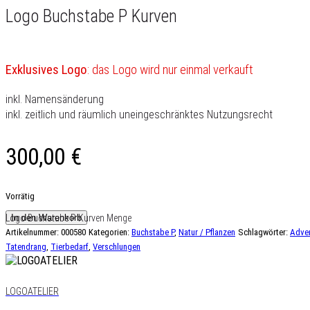
Logo Buchstabe P Kurven
Exklusives Logo
: das Logo wird nur einmal verkauft
inkl. Namensänderung
inkl. zeitlich und räumlich uneingeschränktes Nutzungsrecht
300,00
€
Vorrätig
Logo Buchstabe P Kurven Menge
In den Warenkorb
Artikelnummer:
000580
Kategorien:
Buchstabe P
,
Natur / Pflanzen
Schlagwörter:
Adve
Tatendrang
,
Tierbedarf
,
Verschlungen
LOGOATELIER