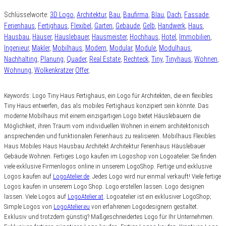
Schlüsselworte:
3D Logo
,
Architektur
,
Bau
,
Baufirma
,
Blau
,
Dach
,
Fassade
,
Ferienhaus
,
Fertighaus
,
Flexibel
,
Garten
,
Gebäude
,
Gelb
,
Handwerk
,
Haus
,
Hausbau
,
Häuser
,
Häuslebauer
,
Hausmeister
,
Hochhaus
,
Hotel
,
Immobilien
,
Ingenieur
,
Makler
,
Mobilhaus
,
Modern
,
Modular
,
Module
,
Modulhaus
,
Nachhalting
,
Planung
,
Quader
,
Real Estate
,
Rechteck
,
Tiny
,
Tinyhaus
,
Wohnen
,
Wohnung
,
Wolkenkratzer
Offer
,
Keywords: Logo Tiny Haus Fertighaus, ein Logo für Architekten, die ein flexibles
Tiny Haus entwerfen, das als mobiles Fertighaus konzipiert sein könnte. Das
moderne Mobilhaus mit einem einzigartigen Logo bietet Häuslebauern die
Möglichkeit, ihren Traum vom individuellen Wohnen in einem architektonisch
ansprechenden und funktionalen Ferienhaus zu realisieren. Mobilhaus Flexibles
Haus Mobiles Haus Hausbau Architekt Architektur Ferienhaus Häuslebauer
Gebäude Wohnen. Fertiges Logo kaufen im Logoshop von Logoatelier. Sie finden
viele exklusive Firmenlogos online in unserem LogoShop. Fertige und exklusive
Logos kaufen auf
LogoAtelier.de
. Jedes Logo wird nur einmal verkauft! Viele fertige
Logos kaufen in unserem Logo Shop. Logo erstellen lassen. Logo designen
lassen. Viele Logos auf
LogoAtelier.at
. Logoatelier ist ein exklusiver LogoShop;
Simple Logos von
LogoAtelier.eu
von erfahrenen Logodesignern gestaltet.
Exklusiv und trotzdem günstig? Maßgeschneidertes Logo für Ihr Unternehmen.