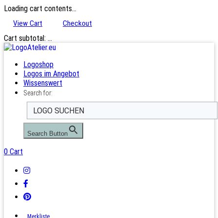
Loading cart contents...
View Cart
Checkout
Cart subtotal:
…
Logoshop
Logos im Angebot
Wissenswert
Search for:
Search Button
0
Cart
Merkliste