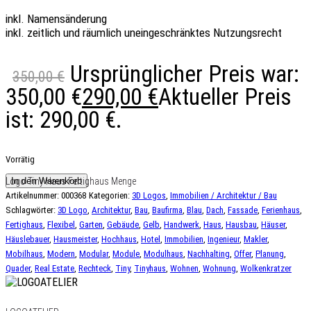
inkl. Namensänderung
inkl. zeitlich und räumlich uneingeschränktes Nutzungsrecht
Ursprünglicher Preis war:
350,00
€
350,00 €
290,00
€
Aktueller Preis
ist: 290,00 €.
Vorrätig
Logo Tiny Haus Fertighaus Menge
In den Warenkorb
Artikelnummer:
000368
Kategorien:
3D Logos
,
Immobilien / Architektur / Bau
Schlagwörter:
3D Logo
,
Architektur
,
Bau
,
Baufirma
,
Blau
,
Dach
,
Fassade
,
Ferienhaus
,
Fertighaus
,
Flexibel
,
Garten
,
Gebäude
,
Gelb
,
Handwerk
,
Haus
,
Hausbau
,
Häuser
,
Häuslebauer
,
Hausmeister
,
Hochhaus
,
Hotel
,
Immobilien
,
Ingenieur
,
Makler
,
Mobilhaus
,
Modern
,
Modular
,
Module
,
Modulhaus
,
Nachhalting
,
Offer
,
Planung
,
Quader
,
Real Estate
,
Rechteck
,
Tiny
,
Tinyhaus
,
Wohnen
,
Wohnung
,
Wolkenkratzer