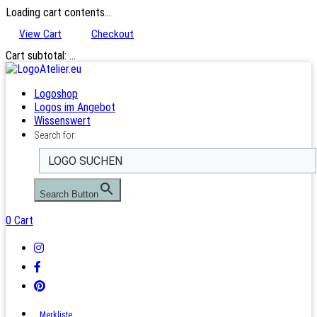
Loading cart contents...
View Cart
Checkout
Cart subtotal:
…
Logoshop
Logos im Angebot
Wissenswert
Search for:
Search Button
0
Cart
Merkliste