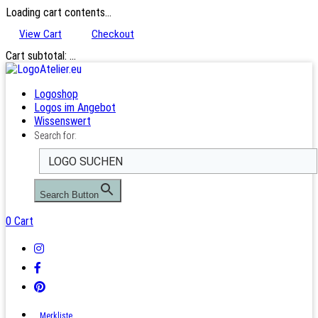
Loading cart contents...
View Cart
Checkout
Cart subtotal:
…
Logoshop
Logos im Angebot
Wissenswert
Search for:
Search Button
0
Cart
Merkliste