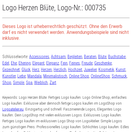
Logo Herzen Blüte, Logo-Nr.: 000735
Dieses Logo ist urheberrechtlich geschützt.
Ohne den Erwerb
darf es nicht verwendet werden. Anwendungsbeispiele sind nicht
inklusive.
Schlüsselworte:
Accessoires
,
Achtsam
,
Begleiten
,
Beraten
,
Blüte
,
Buchstabe
,
Edel
,
Ehe
,
Ehering
,
Elegant
,
Eleganz
,
Fein
,
Feines
,
Freude
,
Geschenke
,
Gezeichnet
,
Glück
,
Herz
,
Herzen
,
Herzlich
,
Hochzeit
,
Juwelier
,
Kosmetik
,
Kunst
,
Künstler
,
Liebe
,
Mandala
,
Minimalistisch
,
Online Shop
,
OnlineShop
,
Schmuck
,
Shop
,
Simple
,
Spa
,
Weiblich
,
Zart
Keywords: Logo Herzen Blüte. Fertiges Logo kaufen. Logo Online Shop, einfaches
Logo kaufen. Exklusive aber dennoch fertige Logos kaufen im LogoShop von
Logoatelier.eu
. Einzigartig und schnell. Faszinierende Logos, Elegantes Logo
kaufen. Dein LogoShop mit vielen exklusiven Logos. Exklusives Logo kaufen.
Fertiges Logo kaufen im exklusiven Logo Shop von LogoAtelier. Simple Logos
zum günstigen Preis.
Professionelles Logo kaufen. Schlichtes Logo kaufen. Edles