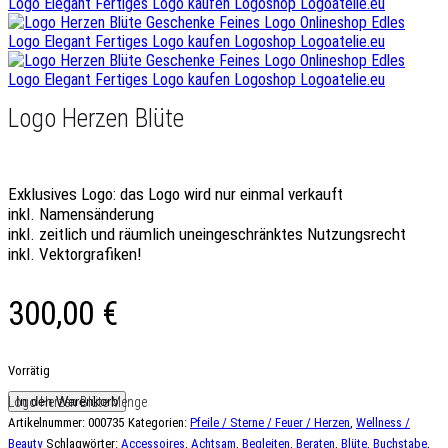
Logo Herzen Blüte
Exklusives Logo:
das Logo wird nur einmal verkauft
inkl. Namensänderung
inkl. zeitlich und räumlich uneingeschränktes Nutzungsrecht
inkl. Vektorgrafiken!
300,00
€
Vorrätig
Logo Herzen Blüte Menge
In den Warenkorb
Artikelnummer:
000735
Kategorien:
Pfeile / Sterne / Feuer / Herzen
,
Wellness /
Beauty
Schlagwörter:
Accessoires
,
Achtsam
,
Begleiten
,
Beraten
,
Blüte
,
Buchstabe
,