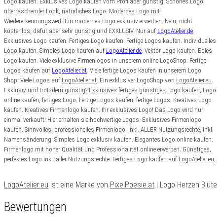
Logo kaufen. Exklusives Logo kaufen vom Profi aber günstig. Schönes Logo,
überraschender Look, natürliches Logo. Modernes Logo mit
Wiedererkennungswert. Ein modernes Logo exklusiv erwerben. Nein, nicht
kostenlos, dafür aber sehr günstig und EXKLUSIV. Nur auf
LogoAtelier.de
.
Exklusives Logo kaufen. Fertiges Logo kaufen
. Fertige Logos kaufen. Individuelles
Logo kaufen. Simples Logo kaufen auf
LogoAtelier.de
. Vektor Logo kaufen. Edles
Logo kaufen. Viele exklusive Firmenlogos in unserem online LogoShop. Fertige
Logos kaufen auf
LogoAtelier.at
. Viele fertige Logos kaufen in unserem Logo
Shop. Viele Logos auf
LogoAtelier.at
. Ein exklusiver LogoShop von
LogoAtelier.eu
.
Exklusiv und trotzdem günstig? Exklusives fertiges günstiges Logo kaufen, Logo
online kaufen, fertiges Logo. Fertige Logos kaufen, fertige Logos. Kreatives Logo
kaufen. Kreatives Firmenlogo kaufen. Ihr exklusives Logo! Das Logo wird nur
einmal verkauft! Hier erhalten sie hochwertige Logos. Exklusives Firmenlogo
kaufen. Sinnvolles, professionelles Firmenlogo. Inkl. ALLER Nutzungsrechte, Inkl.
Namensänderung. Simples Logo exklusiv kaufen. Elegantes Logo online kaufen.
Firmenlogo mit hoher Qualität und Professionalität online erwerben. Günstiges,
perfektes Logo inkl. aller Nutzungsrechte.
Fertiges Logo kaufen auf
LogoAtelier.eu
.
LogoAtelier.eu
ist eine Marke von
PixelPoesie.at
| Logo Herzen Blüte
Bewertungen