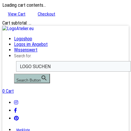
Loading cart contents...
View Cart
Checkout
Cart subtotal:
…
Logoshop
Logos im Angebot
Wissenswert
Search for:
Search Button
0
Cart
Merkliste