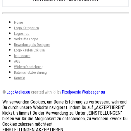
Home
Logo Kategorien
Logoshop
Verkaufte Logos
Bewerbung als Designer
Logo kaufen Exklusiv
Impressum
AGB
Widerrufsbelehrung
Datenschutzbelehrung
Kontakt
©
LogoAtelier.eu
created with ♡ by
Pixelpoesie Werbeagentur
Wir verwenden Cookies, um Deine Erfahrung zu verbessern, während
Du durch unsere Website navigierst. Indem Du auf „AKZEPTIEREN“
klickst, stimmst Du der Verwendung zu. Unter „EINSTELLUNGEN“
bieten wir Dir die Möglichkeit zu entscheiden, zu welchem Zweck Du
Cookies zulassen möchtest.
EINSTELLUNGEN
AKZEPTIEREN