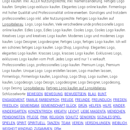
Logo kaufen. Inkl. ALLER Nutzungsrechte, Inkl. Namensänderung. Fertiges Logo
kaufen. Simples Logo exklusiv kaufen. Elegantes Logo online kaufen.
Firmenlogo
mit hoher Qualität und Professionalität online erwerben. Günstiges und trotzdem
professionelles Logo inkl. aller Nutzungsrechte.
Fertiges Logo kaufen auf
LogoAtelier.eu
. Logo, Logo kaufen, Viele verschiedene unde professionelle Logos
online kaufen. Edles Logo, Edles Logo kaufen. Cooles Logo, Cooles Logo kaufen.
Kreatives Logo und kreatives Logo kaufen. Modernes Logo und modernes Logo
kaufen. Logo Designer, Logodesigner, Fertiges Logo, fertiges Logo kaufen. Ich will
ein schönes fertiges Logo kaufen. Logo Shop, Logoshop. Elegantes Logo,
elegantes Logo kaufen. Krasses Logo, krasses Logo kaufen. Exklusives Logo,
exklusives Logo kaufen vom Profi. Jedes Logo wird nur 1 x verkauft.
Professionelles Logo, professionelles Logo kaufen. Premium Logo, Premium
Logo kaufen. Unique Logo. Logo erstellen lassen, Logo machen lassen,
Firmenlogo, Firmenlogo kaufen, Logoshop, Logo Shop, Logo suchen, Logo
kaufen, Logodesign, Logo Design, Logodesigner, Logo Designer, Logodesing,
Logo Desing.
LogoAtelier.eu
,
Fertiges Logo kaufen auf LogoAtelier.eu
.
Schlüsselworte:
BEWEGEN
,
BEWEGUNG
,
BEWUSSTSEIN
,
BLAU
,
BUNT
,
ENGAGEMENT
,
FAMILIE
,
FARBENFROH
,
FREUDE
,
FREUNDE
,
FREUNDLICH
,
FRIEDEN
,
FRIEDLICH
,
GEMEINSAM
,
GEMEINSCHAFT
,
GLÜCK
,
GRÜN
,
HELFEN
,
HILFE
,
KINDER
,
KINDERGARTEN
,
KONZENTRISCH
,
KREATIV
,
LEICHT
,
LIEBE
,
MAGENTA
,
MENSCHEN
,
PENSIONISTEN
,
PFLEGE
,
PINK
,
RELIGION
,
SCHUTZ
,
SENIOREN
,
SOZIALES
,
SPIEL
,
SPIELEN
,
SPIRIT
,
SPIRITUELL
,
TANZEN
,
TEAM
,
VEREIN
,
VERSCHLUNGEN
,
WEIBLICH
,
WEISHEIT
,
WINDRAD
,
ZUSAMMEN
,
Offer
,