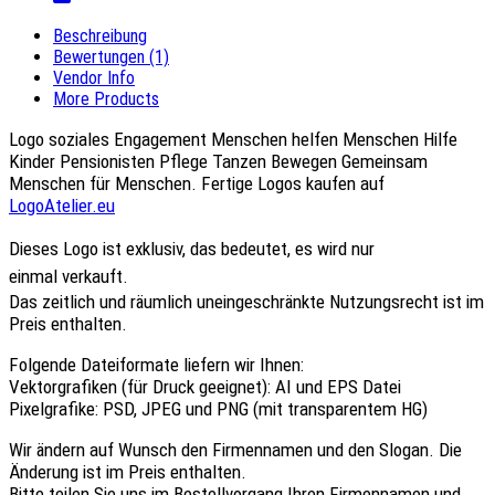
Beschreibung
Bewertungen (1)
Vendor Info
More Products
Logo soziales Engagement Menschen helfen Menschen Hilfe
Kinder Pensionisten Pflege Tanzen Bewegen Gemeinsam
Menschen für Menschen. Fertige Logos kaufen auf
LogoAtelier.eu
Dieses Logo ist
exklusiv
, das bedeutet, es wird nur
einmal verkauft.
Das
zeitlich und räumlich uneingeschränkte Nutzungsrecht
ist im
Preis enthalten.
Folgende Dateiformate liefern wir Ihnen:
Vektorgrafiken (für Druck geeignet):
AI
und
EPS
Datei
Pixelgrafike:
PSD
,
JPEG
und
PNG
(mit transparentem HG)
Wir ändern auf Wunsch den Firmennamen und den Slogan.
Die
Änderung ist im Preis enthalten.
Bitte teilen Sie uns im Bestellvorgang
Ihren Firmennamen
und