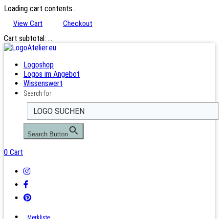
Loading cart contents...
View Cart
Checkout
Cart subtotal:
…
Logoshop
Logos im Angebot
Wissenswert
Search for:
Search Button
0
Cart
Merkliste