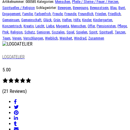
Artikelnummer:
000585
Kategorien:
Menschen
,
Pfeile / Sterne / Feuer / Herzen
,
Spirituelles / Religion
Schlagwörter:
Bewegen
,
Bewegung
,
Bewusstsein
,
Blau
,
Bunt
,
Engagement
,
Familie
,
Farbenfroh
,
Freude
,
Freunde
,
Freundlich
,
Frieden
,
Friedlich
,
Gemeinsam
,
Gemeinschaft
,
Glück
,
Grün
,
Helfen
,
Hilfe
,
Kinder
,
Kindergarten
,
Konzentrisch
,
Kreativ
,
Leicht
,
Liebe
,
Magenta
,
Menschen
,
Offer
,
Pensionisten
,
Pflege
,
Pink
,
Religion
,
Schutz
,
Senioren
,
Soziales
,
Spiel
,
Spielen
,
Spirit
,
Spirituell
,
Tanzen
,
Team
,
Verein
,
Verschlungen
,
Weiblich
,
Weisheit
,
Windrad
,
Zusammen
LOGOATELIER
5.00
(21 Reviews)